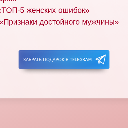
«ТОП-5 женских ошибок»
 «Признаки достойного мужчины»