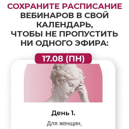
Для женщин,
которые устали жить в режиме
НАДО, устали заботиться обо
всех и потеряли себя
Для женщин, которые постоянно
сталкиваются
с разочарованиями
в отношениях, терпят партнера
или боятся остаться одни