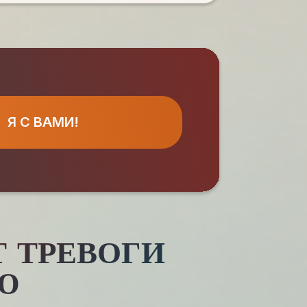
Я С ВАМИ!
Т ТРЕВОГИ
Ю