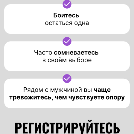
ВЕДУЩИЙ ВЕБИНАРОВ
МАРК БАРТОН
>120 000+
выпускников
из 60 стран
>10
авторских онлайн-курсов
>50 человек
в команде
онлайн-школы
>150 000 р.
стоимость
личной консультации